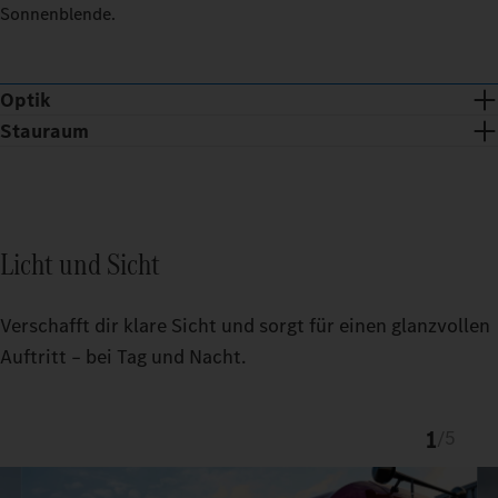
Sonnenblende.
Optik
Stauraum
Licht und Sicht
Verschafft dir klare Sicht und sorgt für einen glanzvollen
Auftritt – bei Tag und Nacht.
1
/
5
Chromspange und -dots verleihen der ProCabin Front eine
exklusive Optik.
Der passgenaue TruckLocker schafft mehr Ordnung und